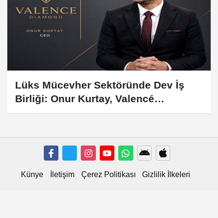
Lüks Mücevher Sektöründe Dev İş
Birliği: Onur Kurtay, Valencé
Diamond'ın Hem CEO'su Hem Ortağı
Oldu!
Künye
İletişim
Çerez Politikası
Gizlilik İlkeleri