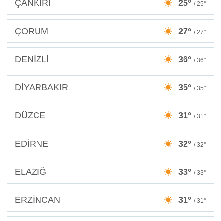
ÇANKIRI
25°
/ 25°
ÇORUM
27°
/ 27°
DENİZLİ
36°
/ 36°
DİYARBAKIR
35°
/ 35°
DÜZCE
31°
/ 31°
EDİRNE
32°
/ 32°
ELAZIĞ
33°
/ 33°
ERZİNCAN
31°
/ 31°