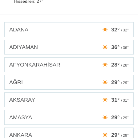
Hissedilen: 27°
ADANA
32°
/ 32°
ADIYAMAN
36°
/ 36°
AFYONKARAHİSAR
28°
/ 28°
AĞRI
29°
/ 29°
AKSARAY
31°
/ 31°
AMASYA
29°
/ 29°
ANKARA
29°
/ 29°