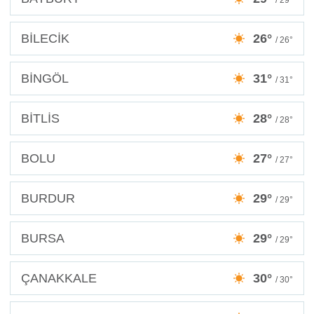
BİLECİK
26°
/ 26°
BİNGÖL
31°
/ 31°
BİTLİS
28°
/ 28°
BOLU
27°
/ 27°
BURDUR
29°
/ 29°
BURSA
29°
/ 29°
ÇANAKKALE
30°
/ 30°