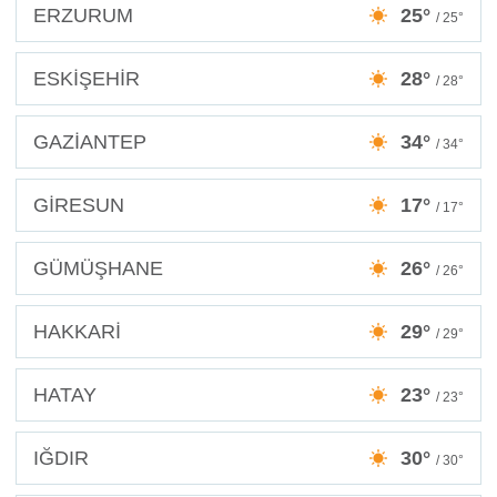
ERZURUM
25°
/ 25°
ESKİŞEHİR
28°
/ 28°
GAZİANTEP
34°
/ 34°
GİRESUN
17°
/ 17°
GÜMÜŞHANE
26°
/ 26°
HAKKARİ
29°
/ 29°
HATAY
23°
/ 23°
IĞDIR
30°
/ 30°