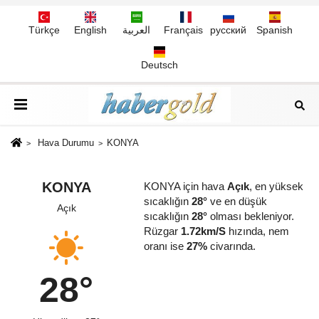
Türkçe
English
العربية
Français
русский
Spanish
Deutsch
Hava Durumu
KONYA
KONYA
KONYA için hava
Açık
, en yüksek
sıcaklığın
28°
ve en düşük
Açık
sıcaklığın
28°
olması bekleniyor.
Rüzgar
1.72km/S
hızında, nem
oranı ise
27%
civarında.
28°