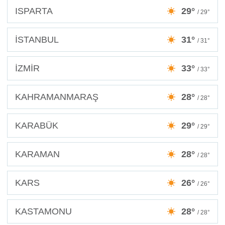
ISPARTA
29°
/ 29°
İSTANBUL
31°
/ 31°
İZMİR
33°
/ 33°
KAHRAMANMARAŞ
28°
/ 28°
KARABÜK
29°
/ 29°
KARAMAN
28°
/ 28°
KARS
26°
/ 26°
KASTAMONU
28°
/ 28°