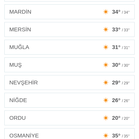
MARDİN
34°
/ 34°
MERSİN
33°
/ 33°
MUĞLA
31°
/ 31°
MUŞ
30°
/ 30°
NEVŞEHİR
29°
/ 29°
NİĞDE
26°
/ 26°
ORDU
20°
/ 20°
OSMANİYE
35°
/ 35°