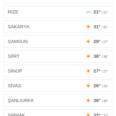
RİZE
21°
/ 21°
SAKARYA
31°
/ 31°
SAMSUN
29°
/ 27°
SİİRT
36°
/ 36°
SİNOP
27°
/ 27°
SİVAS
26°
/ 26°
ŞANLIURFA
36°
/ 36°
ŞIRNAK
32°
/ 32°