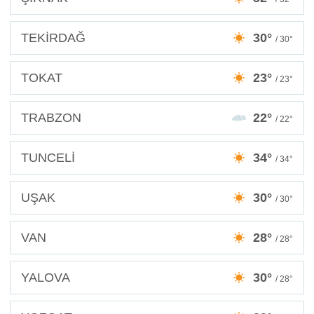
TEKİRDAĞ
30°
/ 30°
TOKAT
23°
/ 23°
TRABZON
22°
/ 22°
TUNCELİ
34°
/ 34°
UŞAK
30°
/ 30°
VAN
28°
/ 28°
YALOVA
30°
/ 28°