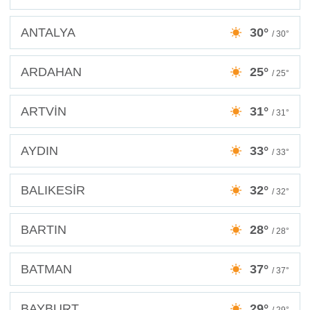
ANTALYA
30°
/ 30°
ARDAHAN
25°
/ 25°
ARTVİN
31°
/ 31°
AYDIN
33°
/ 33°
BALIKESİR
32°
/ 32°
BARTIN
28°
/ 28°
BATMAN
37°
/ 37°
BAYBURT
29°
/ 29°