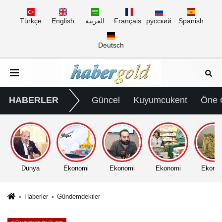
Türkçe
English
العربية
Français
русский
Spanish
Deutsch
HABERLER
Güncel
Kuyumcukent
Öne 
Dünya
Ekonomi
Ekonomi
Ekonomi
Ekono
Haberler
Gündemdekiler