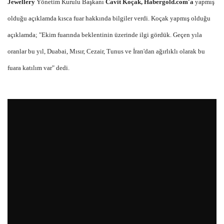
Jewellery
Yönetim Kurulu Başkanı
Cavit Koçak, Habergold.com'a
yapmış
olduğu açıklamda kısca fuar hakkında bilgiler verdi. Koçak yapmış olduğu
açıklamda; "Ekim fuarında beklentinin üzerinde ilgi gördük. Geçen yıla
oranlar bu yıl, Duabai, Mısır, Cezair, Tunus ve İran'dan ağırlıklı olarak bu
fuara katılım var" dedi.