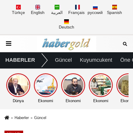
Türkçe
English
العربية
Français
русский
Spanish
Deutsch
HABERLER
Güncel
Kuyumcukent
Öne 
Dünya
Ekonomi
Ekonomi
Ekonomi
Ekono
Haberler
Güncel