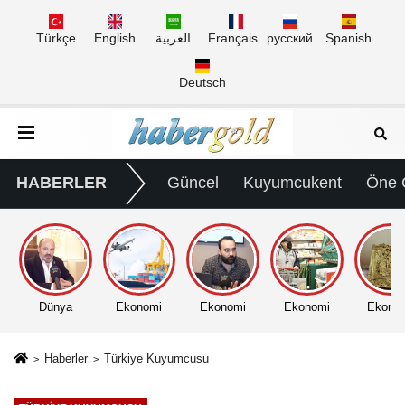
Türkçe
English
العربية
Français
русский
Spanish
Deutsch
HABERLER
Güncel
Kuyumcukent
Öne 
Dünya
Ekonomi
Ekonomi
Ekonomi
Ekono
Haberler
Türkiye Kuyumcusu