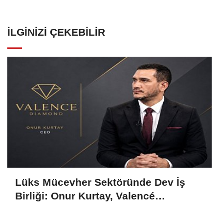
İLGINIZI ÇEKEBILIR
Lüks Mücevher Sektöründe Dev İş
Birliği: Onur Kurtay, Valencé
Diamond'ın Hem CEO'su Hem Ortağı