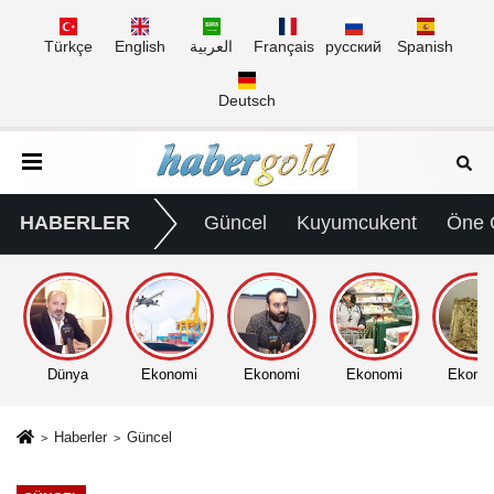
Türkçe
English
العربية
Français
русский
Spanish
Deutsch
HABERLER
Güncel
Kuyumcukent
Öne 
Dünya
Ekonomi
Ekonomi
Ekonomi
Ekono
Haberler
Güncel