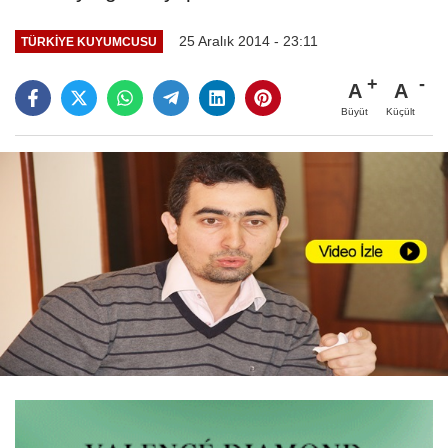
25 Aralık 2014 - 23:11
TÜRKIYE KUYUMCUSU
A
A
Büyüt
Küçült