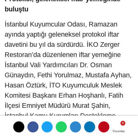
buluştu
İstanbul Kuyumcular Odası, Ramazan
ayında yaptığı geleneksel protokol iftar
davetini bu yıl da sürdürdü. İKO Zerger
Restoran’da düzenlenen iftar yemeğine
İstanbul Vali Yardımcıları Dr. Osman
Günaydın, Fethi Yorulmaz, Mustafa Ayhan,
Hasan Öztürk, İTO Kuyumculuk Meslek
Komitesi Başkanı Erhan Hoşhanlı, Fatih
İlçesi Emniyet Müdürü Murat Şahin,
İstanbul Kamu Kurumları Destekleme
Derneği Başkanı Gazi Naci Polat ve sivil
Yorumlar
Yorumlar
toplum kuruluşlarının temsilcileri katıldı.