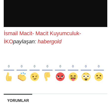
İsmail Macit- Macit Kuyumculuk-
İKO
paylaşan:
habergold
YORUMLAR