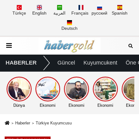
Türkçe
English
العربية
Français
русский
Spanish
Deutsch
HABERLER
Güncel
Kuyumcukent
Öne 
Dünya
Ekonomi
Ekonomi
Ekonomi
Ekono
Haberler
Türkiye Kuyumcusu