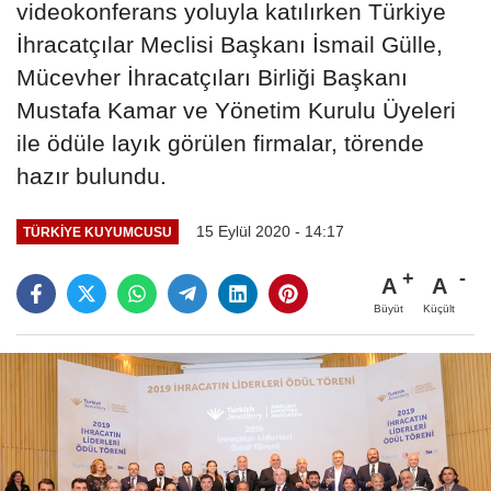
videokonferans yoluyla katılırken Türkiye
İhracatçılar Meclisi Başkanı İsmail Gülle,
Mücevher İhracatçıları Birliği Başkanı
Mustafa Kamar ve Yönetim Kurulu Üyeleri
ile ödüle layık görülen firmalar, törende
hazır bulundu.
15 Eylül 2020 - 14:17
TÜRKIYE KUYUMCUSU
A
A
Büyüt
Küçült