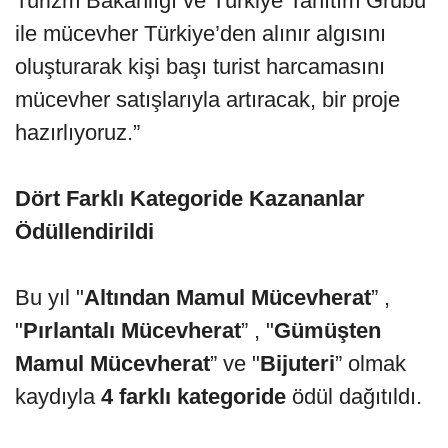
Turizm Bakanlığı ve Türkiye Tanıtım Grubu
ile mücevher Türkiye’den alınır algısını
oluşturarak kişi başı turist harcamasını
mücevher satışlarıyla artıracak, bir proje
hazırlıyoruz.”
Dört Farklı Kategoride Kazananlar
Ödüllendirildi
Bu yıl "
Altından Mamul Mücevherat
” ,
"
Pırlantalı Mücevherat
” , "
Gümüşten
Mamul Mücevherat
” ve "
Bijuteri
” olmak
kaydıyla
4 farklı kategoride
ödül dağıtıldı.