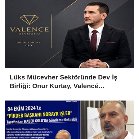
Lüks Mücevher Sektöründe Dev İş
Birliği: Onur Kurtay, Valencé
Diamond'ın Hem CEO'su Hem Ortağı
Oldu!