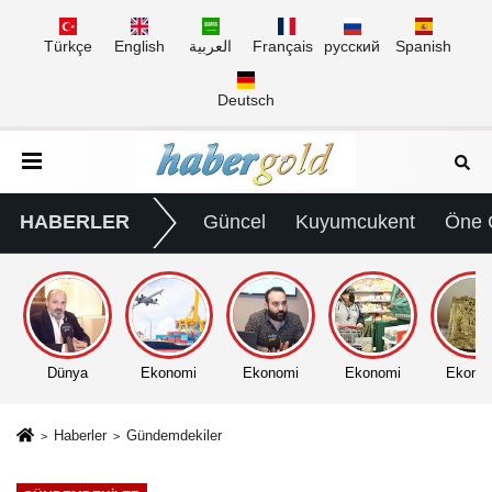
Türkçe
English
العربية
Français
русский
Spanish
Deutsch
HABERLER
Güncel
Kuyumcukent
Öne 
Dünya
Ekonomi
Ekonomi
Ekonomi
Ekono
Haberler
Gündemdekiler