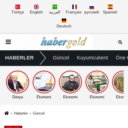
Türkçe
English
العربية
Français
русский
Spanish
Deutsch
HABERLER
Güncel
Kuyumcukent
Öne 
Dünya
Ekonomi
Ekonomi
Ekonomi
Ekono
Haberler
Güncel