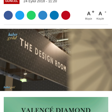
24 Eylül 2018 - 11:20
GÜNCEL
A
A
Büyüt
Küçült