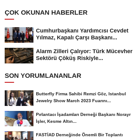
Adayı...
ÇOK OKUNAN HABERLER
Cumhurbaşkanı Yardımcısı Cevdet
Yılmaz, Kapalı Çarşı Başkanı...
Alarm Zilleri Çalıyor: Türk Mücevher
Sektörü Çöküş Riskiyle...
SON YORUMLANANLAR
Butterfly Firma Sahibi Remzi Göz, Istanbul
Jewelry Show March 2023 Fuarını...
Pırlantacı İşadamları Derneği Başkanı Norayr
İşler, Kesme Altın...
FASTİAD Derneğinde Önemli Bir Toplantı