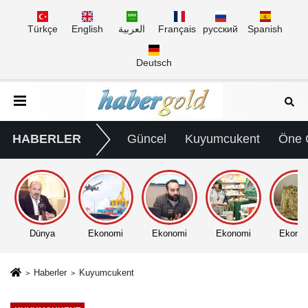
Türkçe
English
العربية
Français
русский
Spanish
Deutsch
HABERLER
Güncel
Kuyumcukent
Öne 
Dünya
Ekonomi
Ekonomi
Ekonomi
Ekono
Haberler
Kuyumcukent