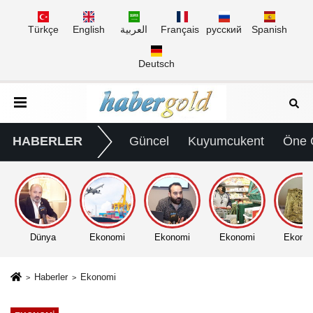
Türkçe
English
العربية
Français
русский
Spanish
Deutsch
HABERLER
Güncel
Kuyumcukent
Öne 
Dünya
Ekonomi
Ekonomi
Ekonomi
Ekono
Haberler
Ekonomi