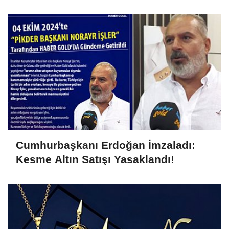
Diamond'ın Hem CEO'su Hem Ortağı
Oldu!
Cumhurbaşkanı Erdoğan İmzaladı:
Kesme Altın Satışı Yasaklandı!