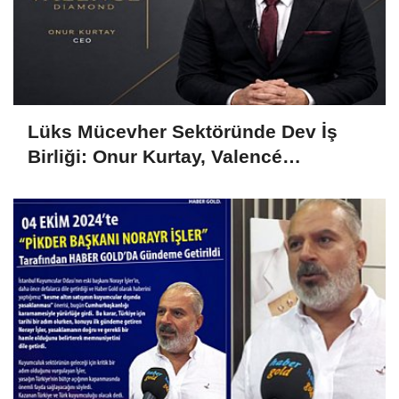
Lüks Mücevher Sektöründe Dev İş
Birliği: Onur Kurtay, Valencé
Diamond'ın Hem CEO'su Hem Ortağı
Oldu!