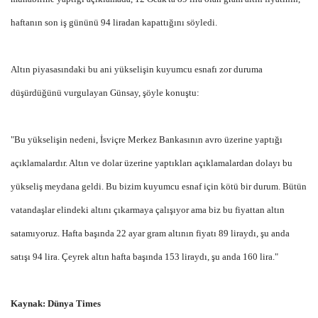
haftanın son iş gününü 94 liradan kapattığını söyledi.
Altın piyasasındaki bu ani yükselişin kuyumcu esnafı zor duruma
düşürdüğünü vurgulayan Günsay, şöyle konuştu:
"Bu yükselişin nedeni, İsviçre Merkez Bankasının avro üzerine yaptığı
açıklamalardır. Altın ve dolar üzerine yaptıkları açıklamalardan dolayı bu
yükseliş meydana geldi. Bu bizim kuyumcu esnaf için kötü bir durum. Bütün
vatandaşlar elindeki altını çıkarmaya çalışıyor ama biz bu fiyattan altın
satamıyoruz. Hafta başında 22 ayar gram altının fiyatı 89 liraydı, şu anda
satışı 94 lira. Çeyrek altın hafta başında 153 liraydı, şu anda 160 lira."
Kaynak: Dünya Times