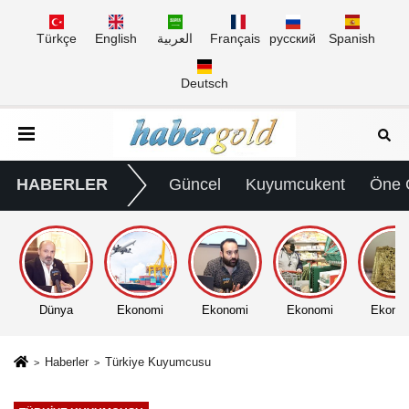
Türkçe
English
العربية
Français
русский
Spanish
Deutsch
HABERLER
Güncel
Kuyumcukent
Öne 
Dünya
Ekonomi
Ekonomi
Ekonomi
Ekono
Haberler
Türkiye Kuyumcusu