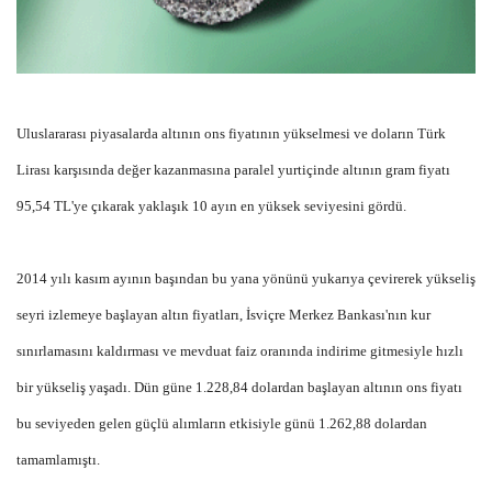
Uluslararası piyasalarda altının ons fiyatının yükselmesi ve doların Türk
Lirası karşısında değer kazanmasına paralel yurtiçinde altının gram fiyatı
95,54 TL'ye çıkarak yaklaşık 10 ayın en yüksek seviyesini gördü.
2014 yılı kasım ayının başından bu yana yönünü yukarıya çevirerek yükseliş
seyri izlemeye başlayan altın fiyatları, İsviçre Merkez Bankası'nın kur
sınırlamasını kaldırması ve mevduat faiz oranında indirime gitmesiyle hızlı
bir yükseliş yaşadı. Dün güne 1.228,84 dolardan başlayan altının ons fiyatı
bu seviyeden gelen güçlü alımların etkisiyle günü 1.262,88 dolardan
tamamlamıştı.