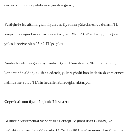
destek konumuna gelebileceğini dile getiriyor.
Yurtiçinde ise altının gram fiyatı ons fiyatının yükselmesi ve doların TL
karşısında değer kazanmasının etkisiyle 5 Mart 2014'ten beri gördüğü en
yüksek seviye olan 95,40 TL'ye çıktı.
Analistler, altının gram fiyatında 93,26 TL'nin destek, 96 TL'nin direnç
konumunda olduğunu ifade ederek, yukarı yönlü hareketlerin devam etmesi
halinde ise 98,50 TL'nin hedeflenebileceğini aktarıyor.
Çeyrek altının fiyatı 5 günde 7 lira arttı
Balıkesir Kuyumcular ve Sarraflar Derneği Başkanı İrfan Günsay, AA
muhabirine yaptığı açıklamada, 12 Ocak'ta 89 lira olan gram altın fiyatının,