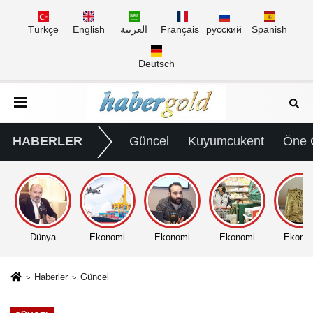
Türkçe
English
العربية
Français
русский
Spanish
Deutsch
HABERLER
Güncel
Kuyumcukent
Öne 
Dünya
Ekonomi
Ekonomi
Ekonomi
Ekono
Haberler
Güncel