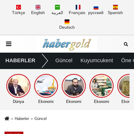
Türkçe
English
العربية
Français
русский
Spanish
Deutsch
HABERLER
Güncel
Kuyumcukent
Öne 
Dünya
Ekonomi
Ekonomi
Ekonomi
Ekono
Haberler
Güncel