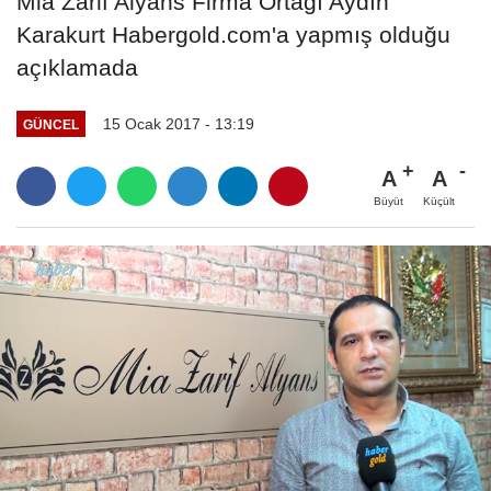
Mia Zarif Alyans Firma Ortağı Aydın
Karakurt Habergold.com'a yapmış olduğu
açıklamada
15 Ocak 2017 - 13:19
GÜNCEL
A
A
Büyüt
Küçült