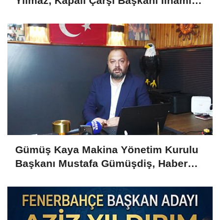
Yılmaz, Kapalı Çarşı Başkanı İlhami
Yazıcı'yı Kabul Etti
Gümüş Kaya Makina Yönetim Kurulu
Başkanı Mustafa Gümüşdiş, Haber
Gold'a konuştu