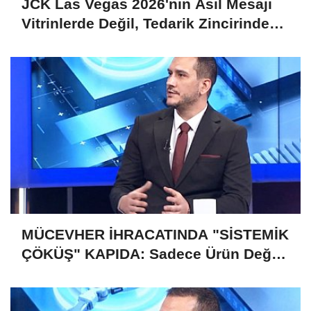
JCK Las Vegas 2026'nın Asıl Mesajı
Vitrinlerde Değil, Tedarik Zincirinde
Saklı
MÜCEVHER İHRACATINDA "SİSTEMİK
ÇÖKÜŞ" KAPIDA: Sadece Ürün Değil,
Gelecek de Risk Altında!