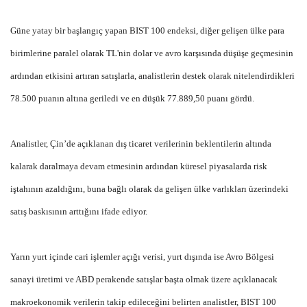
Güne yatay bir başlangıç yapan BIST 100 endeksi, diğer gelişen ülke para
birimlerine paralel olarak TL'nin dolar ve avro karşısında düşüşe geçmesinin
ardından etkisini artıran satışlarla, analistlerin destek olarak nitelendirdikleri
78.500 puanın altına geriledi ve en düşük 77.889,50 puanı gördü.
Analistler, Çin’de açıklanan dış ticaret verilerinin beklentilerin altında
kalarak daralmaya devam etmesinin ardından küresel piyasalarda risk
iştahının azaldığını, buna bağlı olarak da gelişen ülke varlıkları üzerindeki
satış baskısının arttığını ifade ediyor.
Yarın yurt içinde cari işlemler açığı verisi, yurt dışında ise Avro Bölgesi
sanayi üretimi ve ABD perakende satışlar başta olmak üzere açıklanacak
makroekonomik verilerin takip edileceğini belirten analistler, BIST 100