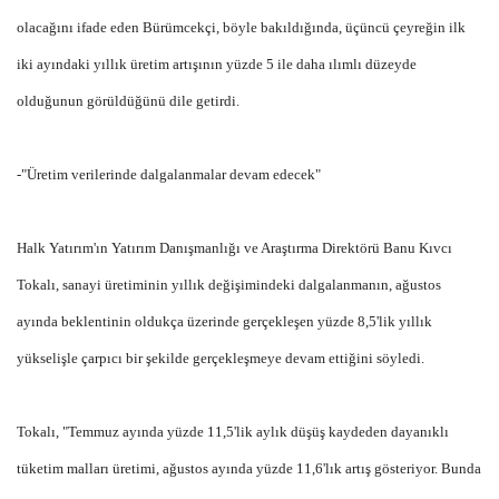
olacağını ifade eden Bürümcekçi, böyle bakıldığında, üçüncü çeyreğin ilk
iki ayındaki yıllık üretim artışının yüzde 5 ile daha ılımlı düzeyde
olduğunun görüldüğünü dile getirdi.
-"Üretim verilerinde dalgalanmalar devam edecek"
Halk Yatırım'ın Yatırım Danışmanlığı ve Araştırma Direktörü Banu Kıvcı
Tokalı, sanayi üretiminin yıllık değişimindeki dalgalanmanın, ağustos
ayında beklentinin oldukça üzerinde gerçekleşen yüzde 8,5'lik yıllık
yükselişle çarpıcı bir şekilde gerçekleşmeye devam ettiğini söyledi.
Tokalı, "Temmuz ayında yüzde 11,5'lik aylık düşüş kaydeden dayanıklı
tüketim malları üretimi, ağustos ayında yüzde 11,6'lık artış gösteriyor. Bunda