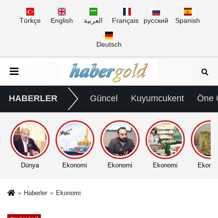
Türkçe
English
العربية
Français
русский
Spanish
Deutsch
HABERLER
Güncel
Kuyumcukent
Öne 
Dünya
Ekonomi
Ekonomi
Ekonomi
Ekono
Haberler
Ekonomi