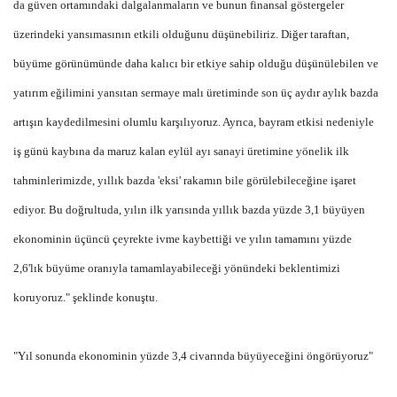
da güven ortamındaki dalgalanmaların ve bunun finansal göstergeler
üzerindeki yansımasının etkili olduğunu düşünebiliriz. Diğer taraftan,
büyüme görünümünde daha kalıcı bir etkiye sahip olduğu düşünülebilen ve
yatırım eğilimini yansıtan sermaye malı üretiminde son üç aydır aylık bazda
artışın kaydedilmesini olumlu karşılıyoruz. Ayrıca, bayram etkisi nedeniyle
iş günü kaybına da maruz kalan eylül ayı sanayi üretimine yönelik ilk
tahminlerimizde, yıllık bazda 'eksi' rakamın bile görülebileceğine işaret
ediyor. Bu doğrultuda, yılın ilk yarısında yıllık bazda yüzde 3,1 büyüyen
ekonominin üçüncü çeyrekte ivme kaybettiği ve yılın tamamını yüzde
2,6'lık büyüme oranıyla tamamlayabileceği yönündeki beklentimizi
koruyoruz." şeklinde konuştu.
"Yıl sonunda ekonominin yüzde 3,4 civarında büyüyeceğini öngörüyoruz"