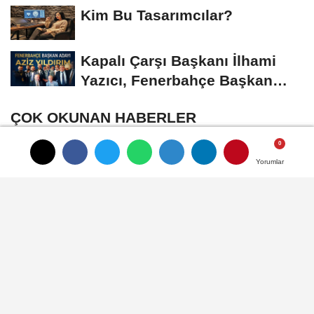
Gümüşdiş, Haber...
Kim Bu Tasarımcılar?
Kapalı Çarşı Başkanı İlhami
Yazıcı, Fenerbahçe Başkan
Adayı...
ÇOK OKUNAN HABERLER
Cumhurbaşkanı Yardımcısı Cevdet
Yorumlar
Yorumlar
Yorumlar
Yılmaz, Kapalı Çarşı Başkanı...
Alarm Zilleri Çalıyor: Türk Mücevher
Sektörü Çöküş Riskiyle...
SON YORUMLANANLAR
Butterfly Firma Sahibi Remzi Göz, Istanbul