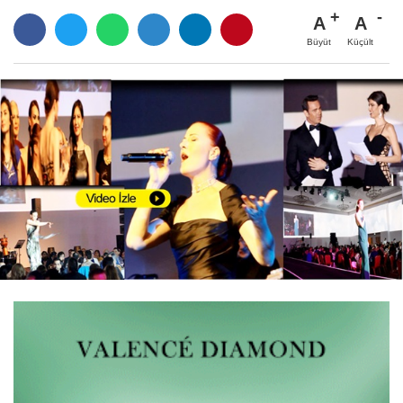
A
A
Büyüt
Küçült