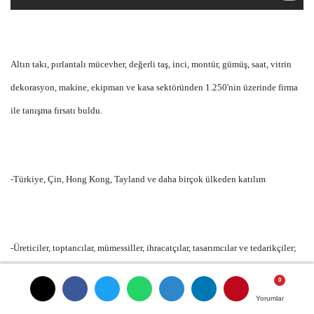
Altın takı, pırlantalı mücevher, değerli taş, inci, montür, gümüş, saat, vitrin
dekorasyon, makine, ekipman ve kasa sektöründen 1.250'nin üzerinde firma
ile tanışma fırsatı buldu.
-Türkiye, Çin, Hong Kong, Tayland ve daha birçok ülkeden katılım
-Üreticiler, toptancılar, mümessiller, ihracatçılar, tasarımcılar ve tedarikçiler;
tüm sektör profesyonelleri bir araya getirdi.
Yorumlar
Yorumlar
Yorumlar