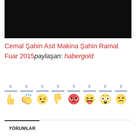
Cemal Şahin Asit Makina Şahin Ramat
Fuar 2015
paylaşan:
habergold
YORUMLAR