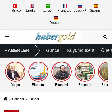
Türkçe
English
العربية
Français
русский
Spanish
Deutsch
HABERLER
Güncel
Kuyumcukent
Öne 
Dünya
Ekonomi
Ekonomi
Ekonomi
Ekono
Haberler
Güncel