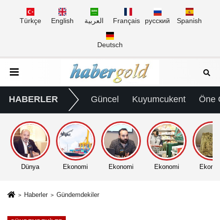
Türkçe
English
العربية
Français
русский
Spanish
Deutsch
HABERLER
Güncel
Kuyumcukent
Öne 
Dünya
Ekonomi
Ekonomi
Ekonomi
Ekono
Haberler
Gündemdekiler