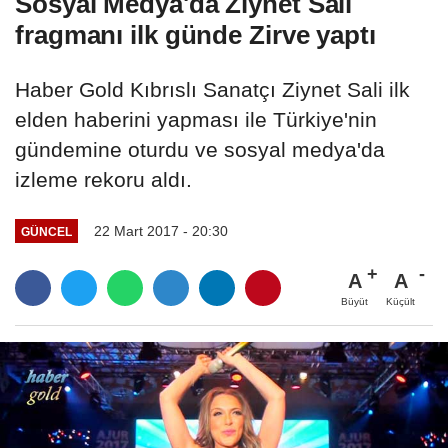
Sosyal Medya'da Ziynet Sali
fragmanı ilk günde Zirve yaptı
Haber Gold Kıbrıslı Sanatçı Ziynet Sali ilk
elden haberini yapması ile Türkiye'nin
gündemine oturdu ve sosyal medya'da
izleme rekoru aldı.
22 Mart 2017 - 20:30
GÜNCEL
A
A
Büyüt
Küçült