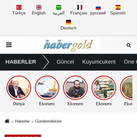
Türkçe
English
العربية
Français
русский
Spanish
Deutsch
HABERLER
Güncel
Kuyumcukent
Öne 
Dünya
Ekonomi
Ekonomi
Ekonomi
Ekono
Haberler
Gündemdekiler