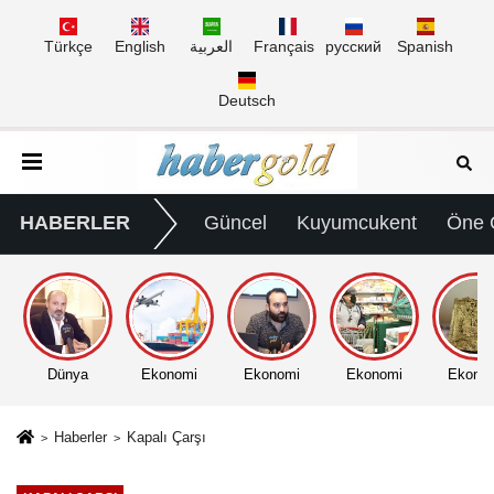
Türkçe
English
العربية
Français
русский
Spanish
Deutsch
HABERLER
Güncel
Kuyumcukent
Öne 
Dünya
Ekonomi
Ekonomi
Ekonomi
Ekono
Haberler
Kapalı Çarşı