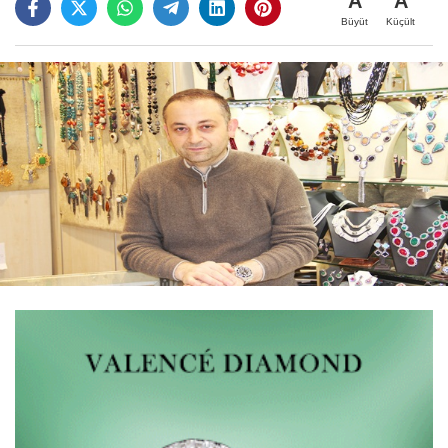
A
A
Büyüt
Küçült