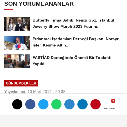
SON YORUMLANANLAR
Butterfly Firma Sahibi Remzi Göz, Istanbul
Jewelry Show March 2023 Fuarını...
Pırlantacı İşadamları Derneği Başkanı Norayr
İşler, Kesme Altın...
FASTİAD Derneğinde Önemli Bir Toplantı
Yapıldı
GÜNDEMDEKILER
Yayınlanma: 10 Mart 2014 - 20:38
Ayhan Güner: "İşlerdeki Genel
Yorumlar
Yorumlar
Durgunluğu Kredi Kartına
Bağlıyorlar"