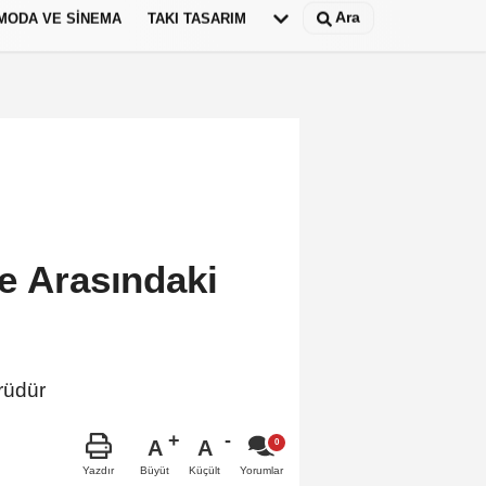
Ara
MODA VE SINEMA
TAKI TASARIM
Deutsch
panish
ye Arasındaki
rüdür
A
A
Büyüt
Küçült
Yazdır
Yorumlar