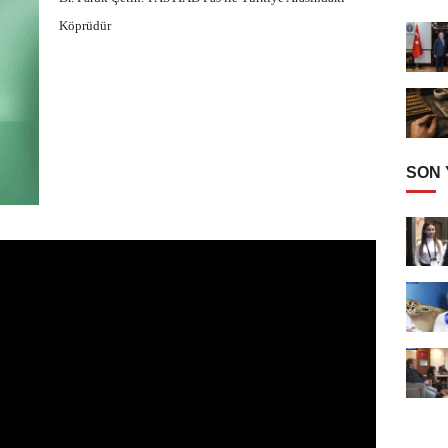
Köprüdür
SON