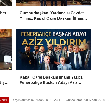
vher
Cumhurbaşkanı Yardımcısı Cevdet
Yılmaz, Kapalı Çarşı Başkanı İlhami
Yazıcı'yı Kabul Etti
Kapalı Çarşı Başkanı İlhami Yazıcı,
iş,
Fenerbahçe Başkan Adayı Aziz
Yıldırım ile Kahvaltıda Buluştu
Yayınlanma: 07 Nisan 2018 - 23:11
Güncelleme: 08 Nisan 2018 - 
NCEL