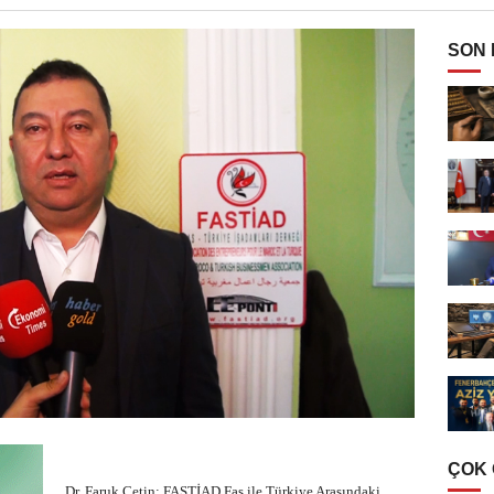
SON
ÇOK
Dr. Faruk Çetin: FASTİAD Fas ile Türkiye Arasındaki