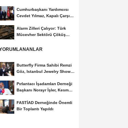
Cumhurbaşkanı Yardımcısı
Cevdet Yılmaz, Kapalı Çarşı
Başkanı...
Alarm Zilleri Çalıyor: Türk
Mücevher Sektörü Çöküş
Riskiyle...
 YORUMLANANLAR
Butterfly Firma Sahibi Remzi
Göz, Istanbul Jewelry Show
March 2023 Fuarını...
Pırlantacı İşadamları Derneği
Başkanı Norayr İşler, Kesme
Altın...
FASTİAD Derneğinde Önemli
Bir Toplantı Yapıldı