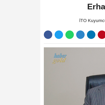
Erha
İTO Kuyumcu