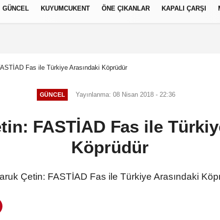
GÜNCEL
KUYUMCUKENT
ÖNE ÇIKANLAR
KAPALI ÇARŞI
العر
Français
русский
S
 FASTİAD Fas ile Türkiye Arasındaki Köprüdür
Yayınlanma: 08 Nisan 2018 - 22:36
GÜNCEL
tin: FASTİAD Fas ile Türki
Köprüdür
Faruk Çetin: FASTİAD Fas ile Türkiye Arasındaki Köp