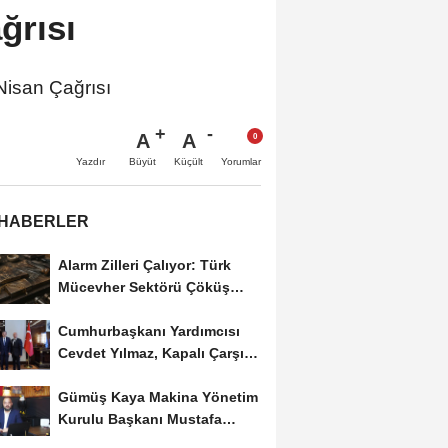
ğrısı
isan Çağrısı
A
A
Büyüt
Küçült
Yazdır
Yorumlar
 HABERLER
Alarm Zilleri Çalıyor: Türk
Mücevher Sektörü Çöküş
Riskiyle...
Cumhurbaşkanı Yardımcısı
Cevdet Yılmaz, Kapalı Çarşı
Başkanı...
Gümüş Kaya Makina Yönetim
Kurulu Başkanı Mustafa
Gümüşdiş, Haber...