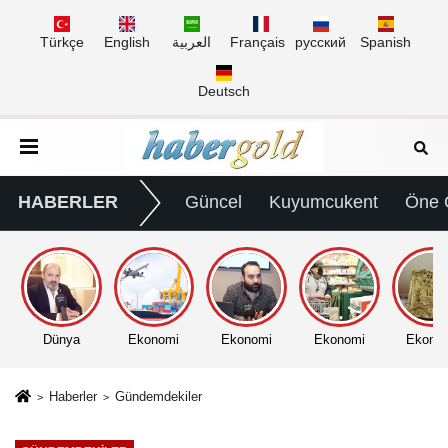
Türkçe
English
العربية
Français
русский
Spanish
Deutsch
HABERLER
Güncel
Kuyumcukent
Öne 
Dünya
Ekonomi
Ekonomi
Ekonomi
Ekono
Haberler
Gündemdekiler