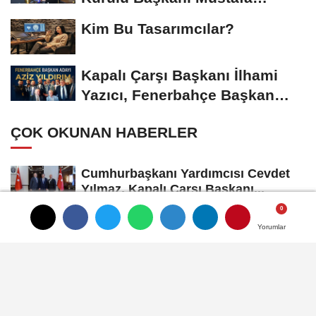
Gümüşdiş, Haber...
Kim Bu Tasarımcılar?
Kapalı Çarşı Başkanı İlhami
Yazıcı, Fenerbahçe Başkan
Adayı...
ÇOK OKUNAN HABERLER
Cumhurbaşkanı Yardımcısı Cevdet
Yılmaz, Kapalı Çarşı Başkanı...
Alarm Zilleri Çalıyor: Türk Mücevher
Yorumlar
Yorumlar
Yorumlar
Sektörü Çöküş Riskiyle...
SON YORUMLANANLAR
Butterfly Firma Sahibi Remzi Göz, Istanbul