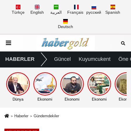
Türkçe
English
العربية
Français
русский
Spanish
Deutsch
HABERLER
Güncel
Kuyumcukent
Öne 
Dünya
Ekonomi
Ekonomi
Ekonomi
Ekono
Haberler
Gündemdekiler