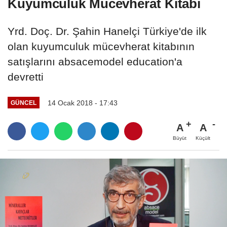
Kuyumculuk Mücevherat Kitabı
Yrd. Doç. Dr. Şahin Hanelçi Türkiye'de ilk
olan kuyumculuk mücevherat kitabının
satışlarını absacemodel education'a
devretti
14 Ocak 2018 - 17:43
GÜNCEL
A
A
Büyüt
Küçült