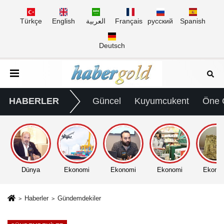
Türkçe
English
العربية
Français
русский
Spanish
Deutsch
HABERLER
Güncel
Kuyumcukent
Öne 
Dünya
Ekonomi
Ekonomi
Ekonomi
Ekono
Haberler
Gündemdekiler