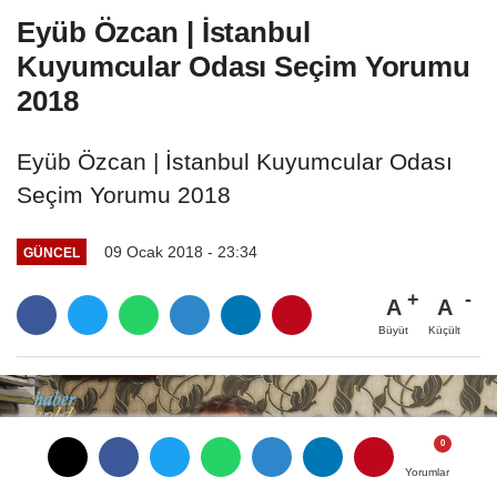
Eyüb Özcan | İstanbul
Kuyumcular Odası Seçim Yorumu
2018
Eyüb Özcan | İstanbul Kuyumcular Odası
Seçim Yorumu 2018
09 Ocak 2018 - 23:34
GÜNCEL
A
A
Büyüt
Küçült
Yorumlar
Yorumlar
Yorumlar
Yorumlar