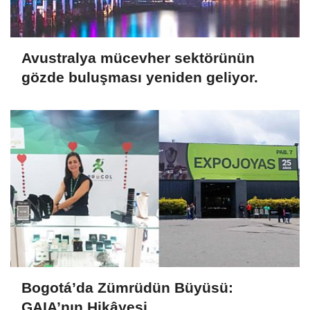
Avustralya mücevher sektörünün
gözde buluşması yeniden geliyor.
Bogotá’da Zümrüdün Büyüsü:
GAIA’nın Hikâyesi