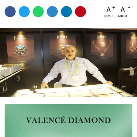
A
A
Büyüt
Küçült