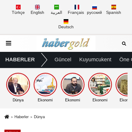
Türkçe
English
العربية
Français
русский
Spanish
Deutsch
HABERLER
Güncel
Kuyumcukent
Öne 
Dünya
Ekonomi
Ekonomi
Ekonomi
Ekono
Haberler
Dünya