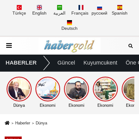
Türkçe
English
العربية
Français
русский
Spanish
Deutsch
HABERLER
Güncel
Kuyumcukent
Öne 
Dünya
Ekonomi
Ekonomi
Ekonomi
Ekono
Haberler
Dünya