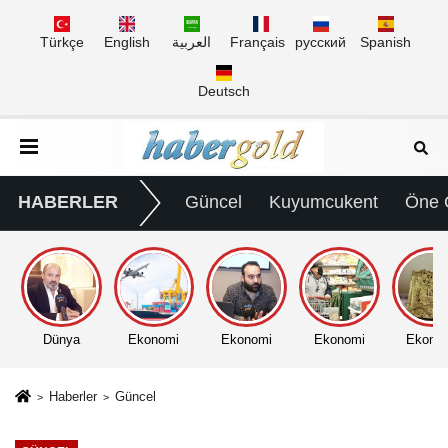
Türkçe
English
العربية
Français
русский
Spanish
Deutsch
HABERLER
Güncel
Kuyumcukent
Öne 
Dünya
Ekonomi
Ekonomi
Ekonomi
Ekono
Haberler
Güncel