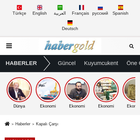
Türkçe
English
العربية
Français
русский
Spanish
Deutsch
HABERLER
Güncel
Kuyumcukent
Öne 
Dünya
Ekonomi
Ekonomi
Ekonomi
Ekono
Haberler
Kapalı Çarşı