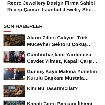
Reoro Jewellery Design Firma Sahibi
Recep Çamur, Istanbul Jewelry Show
October 2024'ü Değerlendirdi
SON HABERLER
Alarm Zilleri Çalıyor: Türk
Mücevher Sektörü Çöküş
Riskiyle...
Cumhurbaşkanı Yardımcısı
Cevdet Yılmaz, Kapalı Çarşı
Başkanı...
Gümüş Kaya Makina Yönetim
Kurulu Başkanı Mustafa
Gümüşdiş, Haber...
Kim Bu Tasarımcılar?
Kapalı Çarşı Başkanı İlhami