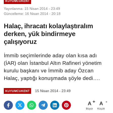
KUYUMCUKENT
Yayınlanma: 15 Nisan 2014 - 23:49
Güncelleme: 16 Nisan 2014 - 20:18
Halaç, ihracatı kolaylaştıralım
derken, yük bindirmeye
çalışıyoruz
İmmib seçimlerinde aday olan kısa adı
(İAR) olan İstanbul Altın Rafineri yönetim
kurulu başkanı ve İmmib aday Özcan
Halaç, yaptığı konuşmada şöyle dedi….
15 Nisan 2014 - 23:49
KUYUMCUKENT
A
A
Büyüt
Küçült