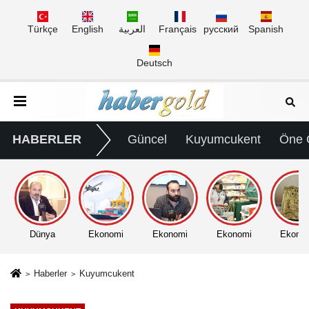
Türkçe
English
العربية
Français
русский
Spanish
Deutsch
HABERLER
Güncel
Kuyumcukent
Öne 
Dünya
Ekonomi
Ekonomi
Ekonomi
Ekono
Haberler
Kuyumcukent