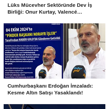
Lüks Mücevher Sektöründe Dev İş
Birliği: Onur Kurtay, Valencé
Diamond'ın Hem CEO'su Hem Ortağı
Oldu!
Cumhurbaşkanı Erdoğan İmzaladı:
Kesme Altın Satışı Yasaklandı!