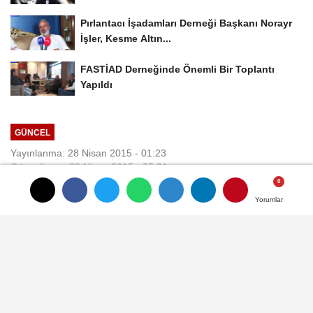
Pırlantacı İşadamları Derneği Başkanı Norayr
İşler, Kesme Altın...
FASTİAD Derneğinde Önemli Bir Toplantı
Yapıldı
GÜNCEL
Yayınlanma: 28 Nisan 2015 - 01:23
Güncelleme: 28 Nisan 2015 - 05:01
Tam Bağımsız Aday Sekban, İlke
Yorumlar
Yorumlar
ve Felsefesini Açıkladı
Geçtiğimiz günlerde Habergold.com da
sektörümüzün içinden bizden birisi aday
oldu başlığı ile duyurduğumuz adayımız