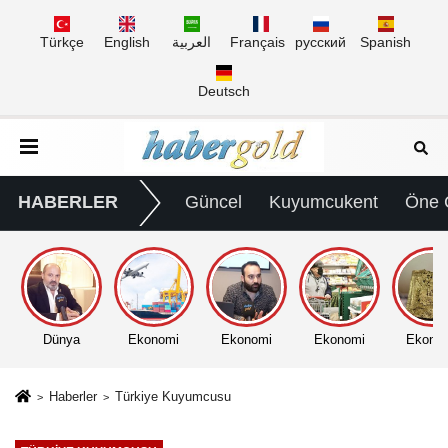
Türkçe
English
العربية
Français
русский
Spanish
Deutsch
HABERLER
Güncel
Kuyumcukent
Öne 
Dünya
Ekonomi
Ekonomi
Ekonomi
Ekono
Haberler
Türkiye Kuyumcusu