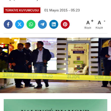
01 Mayıs 2015 - 05:23
TÜRKIYE KUYUMCUSU
A
A
Büyüt
Küçült