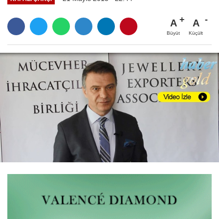
A
A
Büyüt
Küçült