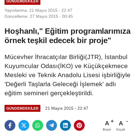
GÜNDEMDEKILER
Yayınlanma: 21 Mayıs 2015 - 22:47
Güncelleme: 27 Mayıs 2015 - 00:45
Hoşhanlı," Eğitim programlarımıza
örnek teşkil edecek bir proje"
Mücevher İhracatçılar Birliği(JTR), İstanbul
Kuyumcular Odası(İKO) ve Küçükçekmece
Mesleki ve Teknik Anadolu Lisesi işbirliğiyle
'Değerli Taşlarla Geleceği İşlemek' adlı
eğitim semineri gerçekleştirildi.
21 Mayıs 2015 - 22:47
GÜNDEMDEKILER
A
A
Büyüt
Küçült