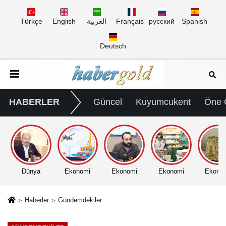
Türkçe
English
العربية
Français
русский
Spanish
Deutsch
HABERLER
Güncel
Kuyumcukent
Öne 
Dünya
Ekonomi
Ekonomi
Ekonomi
Ekono
Haberler
Gündemdekiler