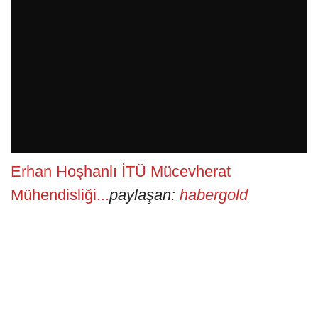
Erhan Hoşhanlı İTÜ Mücevherat
Mühendisliği...
paylaşan:
habergold