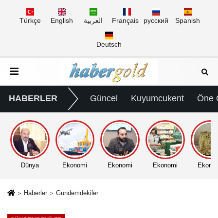
Türkçe
English
العربية
Français
русский
Spanish
Deutsch
HABERLER
Güncel
Kuyumcukent
Öne 
Dünya
Ekonomi
Ekonomi
Ekonomi
Ekono
Haberler
Gündemdekiler