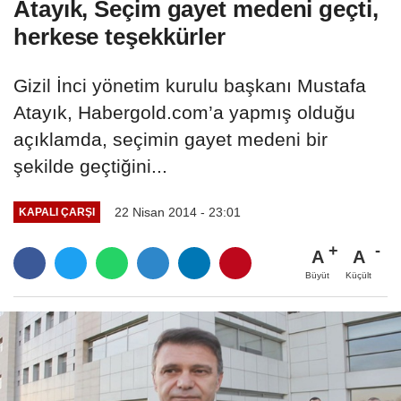
Atayık, Seçim gayet medeni geçti,
herkese teşekkürler
Gizil İnci yönetim kurulu başkanı Mustafa
Atayık, Habergold.com’a yapmış olduğu
açıklamda, seçimin gayet medeni bir
şekilde geçtiğini...
22 Nisan 2014 - 23:01
KAPALI ÇARŞI
A
A
Büyüt
Küçült