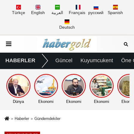
Türkçe
English
العربية
Français
русский
Spanish
Deutsch
HABERLER
Güncel
Kuyumcukent
Öne 
Dünya
Ekonomi
Ekonomi
Ekonomi
Ekono
Haberler
Gündemdekiler