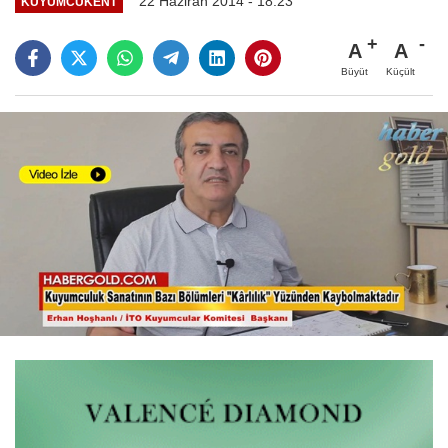
22 Haziran 2014 - 18:23
KUYUMCUKENT
A
A
Büyüt
Küçült