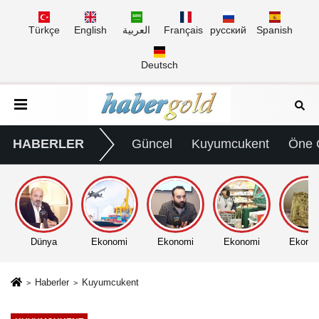
Türkçe
English
العربية
Français
русский
Spanish
Deutsch
HABERLER
Güncel
Kuyumcukent
Öne 
Dünya
Ekonomi
Ekonomi
Ekonomi
Ekono
Haberler
Kuyumcukent