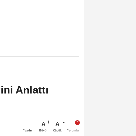
ni Anlattı
A
A
Büyüt
Küçült
Yazdır
Yorumlar