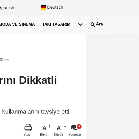
Deutsch
panish
Ara
MODA VE SINEMA
TAKI TASARIM
00:55
ını Dikkatli
ullanmalarını tavsiye etti.
A
A
Büyüt
Küçült
Yazdır
Yorumlar