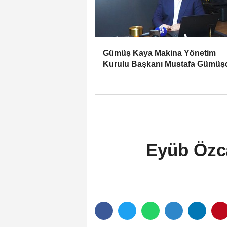
Gümüş Kaya Makina Yönetim
Kurulu Başkanı Mustafa Gümüşd
Haber Gold'a konuştu
Eyüb Özca