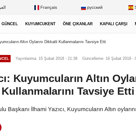
العر
Français
русский
S
GÜNCEL
KUYUMCUKENT
ÖNE ÇIKANLAR
KAPALI ÇARŞI
yumcuların Altın Oylarını Dikkatli Kullanmalarını Tavsiye Etti
Yayınlanma: 15 Şubat 2018 - 21:38
Güncelleme: 16 Şubat 2018 - 
NCEL
cı: Kuyumcuların Altın Oylar
Kullanmalarını Tavsiye Etti
u Başkanı İlhami Yazıcı, Kuyumcuların Altın oylarını k