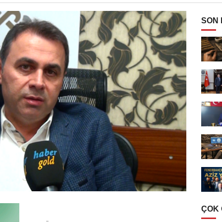
SON
ÇOK