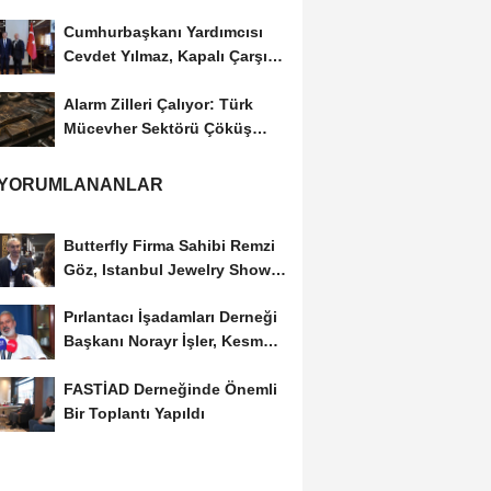
Cumhurbaşkanı Yardımcısı
Cevdet Yılmaz, Kapalı Çarşı
Başkanı...
Alarm Zilleri Çalıyor: Türk
Mücevher Sektörü Çöküş
Riskiyle...
 YORUMLANANLAR
Butterfly Firma Sahibi Remzi
Göz, Istanbul Jewelry Show
March 2023 Fuarını...
Pırlantacı İşadamları Derneği
Başkanı Norayr İşler, Kesme
Altın...
FASTİAD Derneğinde Önemli
Bir Toplantı Yapıldı