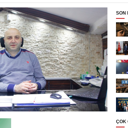
SON
ÇOK