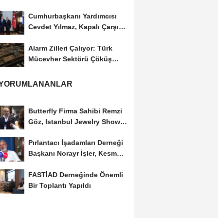
Cumhurbaşkanı Yardımcısı
Cevdet Yılmaz, Kapalı Çarşı
Başkanı...
Alarm Zilleri Çalıyor: Türk
Mücevher Sektörü Çöküş
Riskiyle...
 YORUMLANANLAR
Butterfly Firma Sahibi Remzi
Göz, Istanbul Jewelry Show
March 2023 Fuarını...
Pırlantacı İşadamları Derneği
Başkanı Norayr İşler, Kesme
Altın...
FASTİAD Derneğinde Önemli
Bir Toplantı Yapıldı