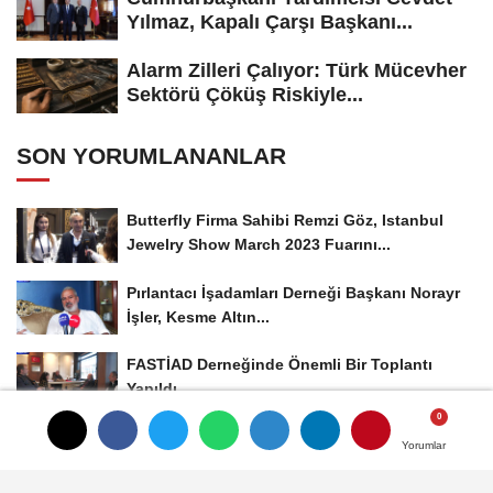
Yılmaz, Kapalı Çarşı Başkanı...
Alarm Zilleri Çalıyor: Türk Mücevher
Sektörü Çöküş Riskiyle...
SON YORUMLANANLAR
Butterfly Firma Sahibi Remzi Göz, Istanbul
Jewelry Show March 2023 Fuarını...
Pırlantacı İşadamları Derneği Başkanı Norayr
İşler, Kesme Altın...
FASTİAD Derneğinde Önemli Bir Toplantı
Yapıldı
Yorumlar
Yorumlar