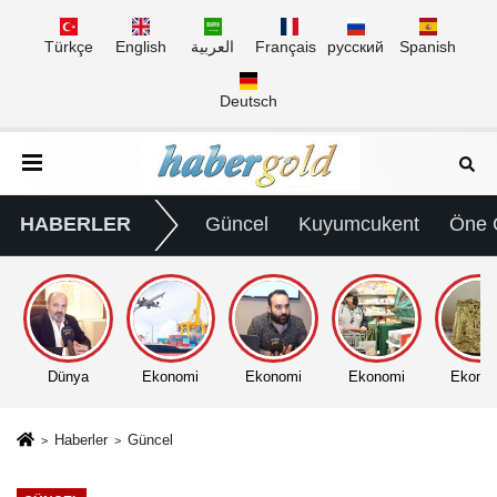
Türkçe
English
العربية
Français
русский
Spanish
Deutsch
HABERLER
Güncel
Kuyumcukent
Öne 
Dünya
Ekonomi
Ekonomi
Ekonomi
Ekono
Haberler
Güncel