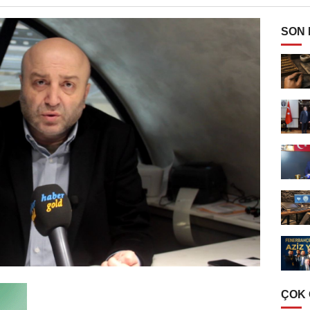
SON
ÇOK