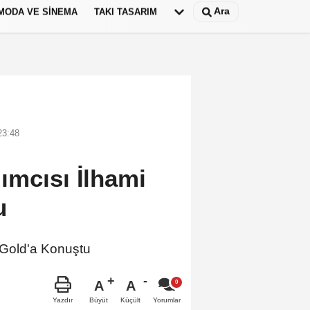
Ara
MODA VE SINEMA
TAKI TASARIM
Deutsch
panish
23:48
ımcısı İlhami
u
 Gold'a Konuştu
A
A
Büyüt
Küçült
Yazdır
Yorumlar