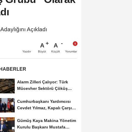
dı
Adaylığını Açıkladı
A
A
Büyüt
Küçült
Yazdır
Yorumlar
 HABERLER
Alarm Zilleri Çalıyor: Türk
Mücevher Sektörü Çöküş
Riskiyle...
Cumhurbaşkanı Yardımcısı
Cevdet Yılmaz, Kapalı Çarşı
Başkanı...
Gümüş Kaya Makina Yönetim
Kurulu Başkanı Mustafa