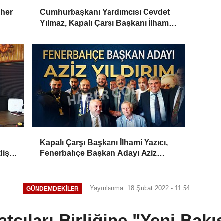
vher
Cumhurbaşkanı Yardımcısı Cevdet
Yılmaz, Kapalı Çarşı Başkanı İlhami
Yazıcı'yı Kabul Etti
Kapalı Çarşı Başkanı İlhami Yazıcı,
iş,
Fenerbahçe Başkan Adayı Aziz
Yıldırım ile Kahvaltıda Buluştu
Yayınlanma: 18 Şubat 2022 - 11:54
GÜNDEMDEKILER
tçıları Birliğine "Yeni Bak