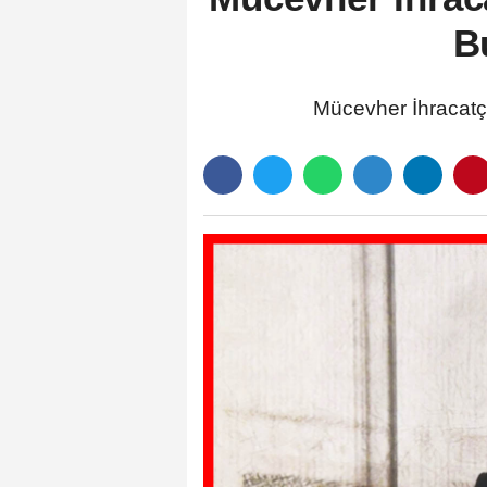
B
Mücevher İhracatçı