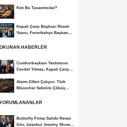
Gümüşdiş, Haber...
Kim Bu Tasarımcılar?
Kapalı Çarşı Başkanı İlhami
Yazıcı, Fenerbahçe Başkan
Adayı...
 OKUNAN HABERLER
Cumhurbaşkanı Yardımcısı
Cevdet Yılmaz, Kapalı Çarşı
Başkanı...
Alarm Zilleri Çalıyor: Türk
Mücevher Sektörü Çöküş
Riskiyle...
 YORUMLANANLAR
Butterfly Firma Sahibi Remzi
Göz, Istanbul Jewelry Show