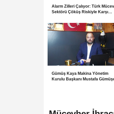
Alarm Zilleri Çalıyor: Türk Müce
Sektörü Çöküş Riskiyle Karşı
Karşıya
Gümüş Kaya Makina Yönetim
Kurulu Başkanı Mustafa Gümüşd
Haber Gold'a konuştu
Mücevher İhraca