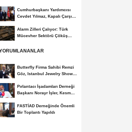
Cumhurbaşkanı Yardımcısı
Cevdet Yılmaz, Kapalı Çarşı
Başkanı...
Alarm Zilleri Çalıyor: Türk
Mücevher Sektörü Çöküş
Riskiyle...
 YORUMLANANLAR
Butterfly Firma Sahibi Remzi
Göz, Istanbul Jewelry Show
March 2023 Fuarını...
Pırlantacı İşadamları Derneği
Başkanı Norayr İşler, Kesme
Altın...
FASTİAD Derneğinde Önemli
Bir Toplantı Yapıldı