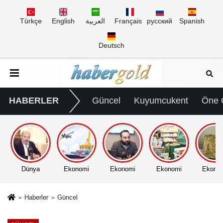
Türkçe
English
العربية
Français
русский
Spanish
Deutsch
HABERLER
Güncel
Kuyumcukent
Öne 
Dünya
Ekonomi
Ekonomi
Ekonomi
Ekono
Haberler
Güncel