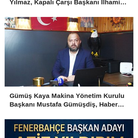
Yılmaz, Kapalı Çarşı Başkanı İlhami
Yazıcı'yı Kabul Etti
Gümüş Kaya Makina Yönetim Kurulu
Başkanı Mustafa Gümüşdiş, Haber
Gold'a konuştu