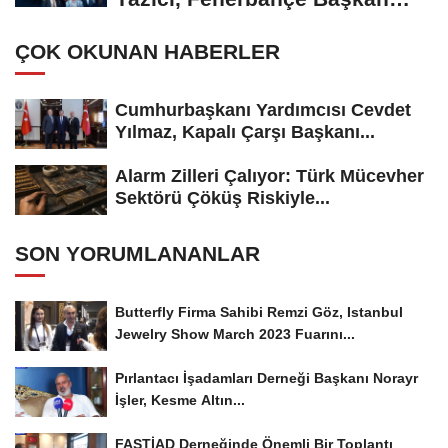
Adayı...
ÇOK OKUNAN HABERLER
Cumhurbaşkanı Yardımcısı Cevdet
Yılmaz, Kapalı Çarşı Başkanı...
Alarm Zilleri Çalıyor: Türk Mücevher
Sektörü Çöküş Riskiyle...
SON YORUMLANANLAR
Butterfly Firma Sahibi Remzi Göz, Istanbul
Jewelry Show March 2023 Fuarını...
Pırlantacı İşadamları Derneği Başkanı Norayr
İşler, Kesme Altın...
FASTİAD Derneğinde Önemli Bir Toplantı