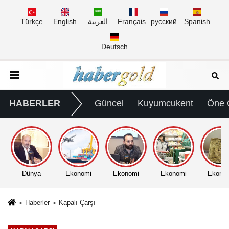
Türkçe
English
العربية
Français
русский
Spanish
Deutsch
HABERLER
Güncel
Kuyumcukent
Öne 
Dünya
Ekonomi
Ekonomi
Ekonomi
Ekono
Haberler
Kapalı Çarşı