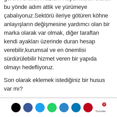
bu yönde adım attik ve yürümeye
çabalıyoruz.Sektörü ileriye götüren köhne
anlayışların değişmesine yardımcı olan bir
marka olarak var olmak, diğer taraftan
kendi ayakları üzerinde duran hesap
verebilir,kurumsal ve en önemlisi
sürdürülebilir hizmet veren bir yapıda
olmayı hedefliyoruz.
Son olarak eklemek istediğiniz bir husus
var mı?
Umarım 2014 yılı ülkemiz,halkımız ve
sektörümüz için hayırlı bir yıl olur.
Yorumlar
Yorumlar
Yorumlar