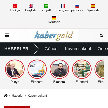
Türkçe
English
العربية
Français
русский
Spanish
Deutsch
HABERLER
Güncel
Kuyumcukent
Öne 
Dünya
Ekonomi
Ekonomi
Ekonomi
Ekono
Haberler
Kuyumcukent