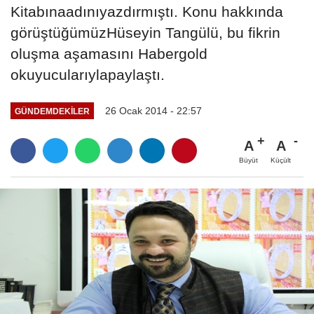
Kitabınaadınıyazdırmıştı. Konu hakkında
görüştüğümüzHüseyin Tangülü, bu fikrin
oluşma aşamasını Habergold
okuyucularıylapaylaştı.
26 Ocak 2014 - 22:57
GÜNDEMDEKILER
A
A
Büyüt
Küçült