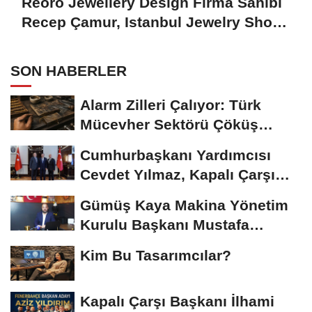
Reoro Jewellery Design Firma Sahibi
Recep Çamur, Istanbul Jewelry Show
October 2024'ü Değerlendirdi
SON HABERLER
Alarm Zilleri Çalıyor: Türk
Mücevher Sektörü Çöküş
Riskiyle...
Cumhurbaşkanı Yardımcısı
Cevdet Yılmaz, Kapalı Çarşı
Başkanı...
Gümüş Kaya Makina Yönetim
Kurulu Başkanı Mustafa
Gümüşdiş, Haber...
Kim Bu Tasarımcılar?
Kapalı Çarşı Başkanı İlhami