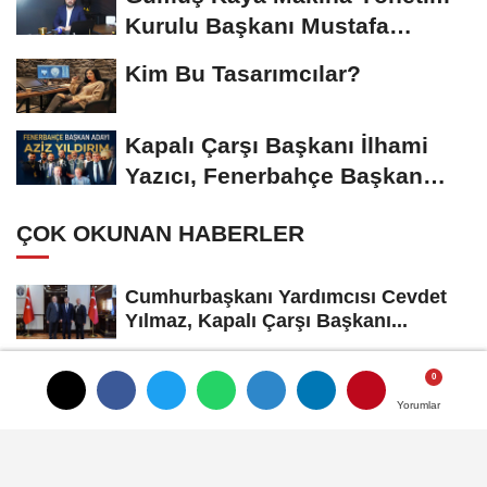
Kurulu Başkanı Mustafa
Gümüşdiş, Haber...
Kim Bu Tasarımcılar?
Kapalı Çarşı Başkanı İlhami
Yazıcı, Fenerbahçe Başkan
Adayı...
ÇOK OKUNAN HABERLER
Cumhurbaşkanı Yardımcısı Cevdet
Yılmaz, Kapalı Çarşı Başkanı...
Alarm Zilleri Çalıyor: Türk Mücevher
Sektörü Çöküş Riskiyle...
Yorumlar
Yorumlar
SON YORUMLANANLAR