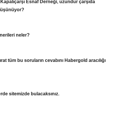
Kapalıçarşı Esnaf Derneği, uzundur çarşıda
 düşünüyor?
erileri neler?
at tüm bu soruların cevabını Habergold aracılığı
lerde sitemizde bulacaksınız.