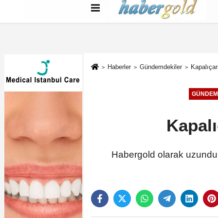
Türkçe
English
بية
Haberler
Gündemdekiler
Kapalıçar
GÜNDEM
Kapalı
Habergold olarak uzundur 