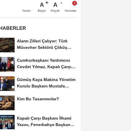
A
A
Büyüt
Küçült
Yazdır
Yorumlar
 HABERLER
Alarm Zilleri Çalıyor: Türk
Mücevher Sektörü Çöküş
Riskiyle...
Cumhurbaşkanı Yardımcısı
Cevdet Yılmaz, Kapalı Çarşı
Başkanı...
Gümüş Kaya Makina Yönetim
Kurulu Başkanı Mustafa
Gümüşdiş, Haber...
Kim Bu Tasarımcılar?
Kapalı Çarşı Başkanı İlhami
Yazıcı, Fenerbahçe Başkan
Adayı...