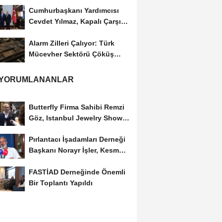
Cumhurbaşkanı Yardımcısı
Cevdet Yılmaz, Kapalı Çarşı
Başkanı...
Alarm Zilleri Çalıyor: Türk
Mücevher Sektörü Çöküş
Riskiyle...
 YORUMLANANLAR
Butterfly Firma Sahibi Remzi
Göz, Istanbul Jewelry Show
March 2023 Fuarını...
Pırlantacı İşadamları Derneği
Başkanı Norayr İşler, Kesme
Altın...
FASTİAD Derneğinde Önemli
Bir Toplantı Yapıldı