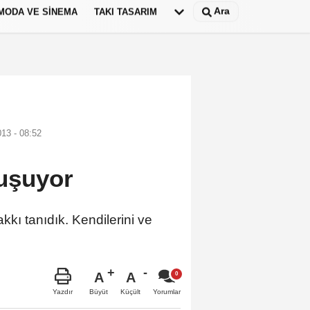
Ara
MODA VE SINEMA
TAKI TASARIM
Deutsch
panish
13 - 08:52
nuşuyor
kı tanıdık. Kendilerini ve
A
A
Büyüt
Küçült
Yazdır
Yorumlar