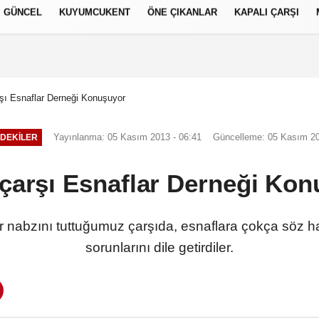
GÜNCEL
KUYUMCUKENT
ÖNE ÇIKANLAR
KAPALI ÇARŞI
العر
Français
русский
S
şı Esnaflar Derneği Konuşuyor
Yayınlanma: 05 Kasım 2013 - 06:41
Güncelleme: 05 Kasım 20
DEKILER
çarşı Esnaflar Derneği Ko
nabzını tuttuğumuz çarşıda, esnaflara çokça söz hak
sorunlarını dile getirdiler.