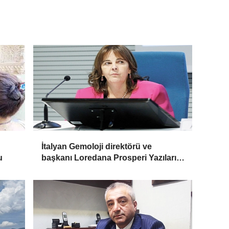
İtalyan Gemoloji direktörü ve
u
başkanı Loredana Prosperi Yazıları
ile Habergold da