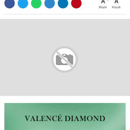
A
A
Büyüt
Küçült