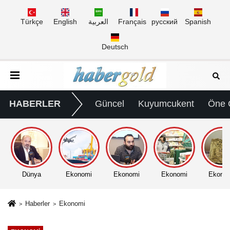
Türkçe
English
العربية
Français
русский
Spanish
Deutsch
HABERLER
Güncel
Kuyumcukent
Öne 
Dünya
Ekonomi
Ekonomi
Ekonomi
Ekono
Haberler
Ekonomi