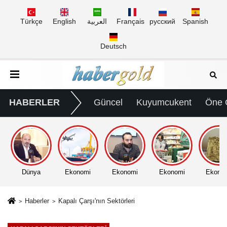
Türkçe
English
العربية
Français
русский
Spanish
Deutsch
HABERLER
Güncel
Kuyumcukent
Öne 
Dünya
Ekonomi
Ekonomi
Ekonomi
Ekono
Haberler
Kapalı Çarşı'nın Sektörleri