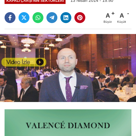
13 Nisan 2014 - 15:50
KAPALI ÇARŞI'NIN SEKTÖRLERI
A
A
Büyüt
Küçült