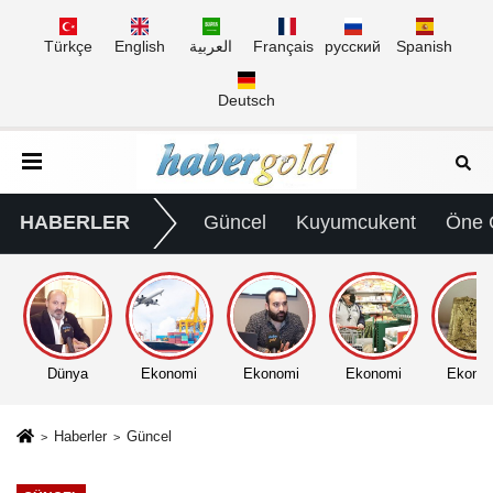
Türkçe
English
العربية
Français
русский
Spanish
Deutsch
HABERLER
Güncel
Kuyumcukent
Öne 
Dünya
Ekonomi
Ekonomi
Ekonomi
Ekono
Haberler
Güncel