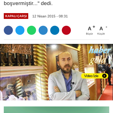
boşvermiştir..." dedi.
12 Nisan 2015 - 08:31
KAPALI ÇARŞI
A
A
Büyüt
Küçült