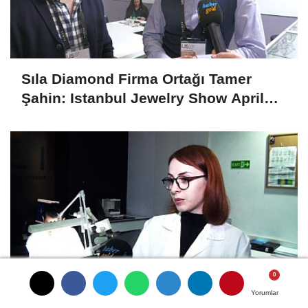
Sıla Diamond Firma Ortağı Tamer
Şahin: Istanbul Jewelry Show April
2025 Fuarını Değerlendirdi
Yorumlar
Yorumlar
Yorumlar
Yorumlar
IDL Sertifikaları Yaygınlaşmaya