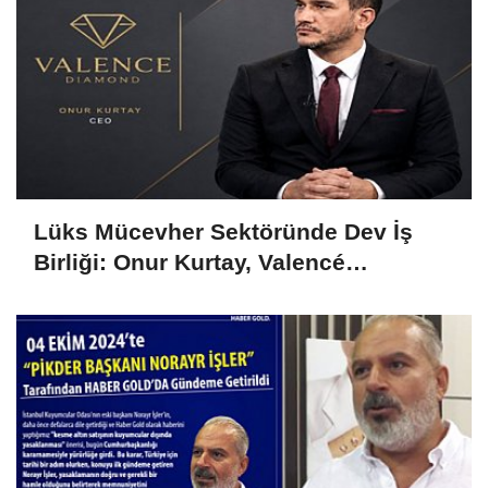
Lüks Mücevher Sektöründe Dev İş
Birliği: Onur Kurtay, Valencé
Diamond'ın Hem CEO'su Hem Ortağı
Oldu!