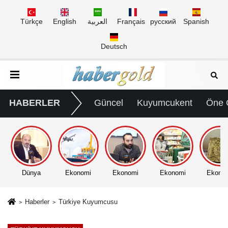
Türkçe
English
العربية
Français
русский
Spanish
Deutsch
HABERLER
Güncel
Kuyumcukent
Öne 
Dünya
Ekonomi
Ekonomi
Ekonomi
Ekono
Haberler
Türkiye Kuyumcusu