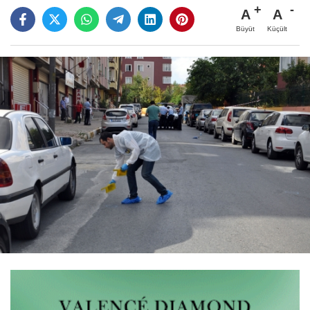
A
A
Büyüt
Küçült