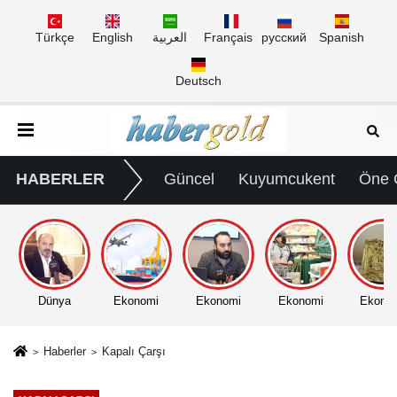
Türkçe
English
العربية
Français
русский
Spanish
Deutsch
HABERLER
Güncel
Kuyumcukent
Öne 
Dünya
Ekonomi
Ekonomi
Ekonomi
Ekono
Haberler
Kapalı Çarşı