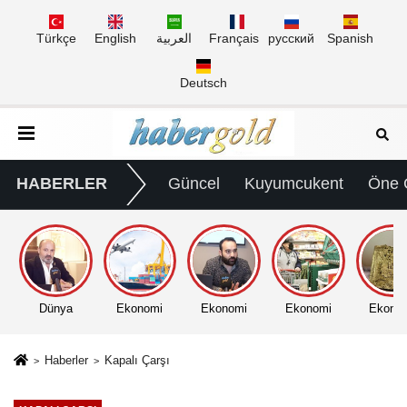
Türkçe
English
العربية
Français
русский
Spanish
Deutsch
HABERLER
Güncel
Kuyumcukent
Öne 
Dünya
Ekonomi
Ekonomi
Ekonomi
Ekono
Haberler
Kapalı Çarşı