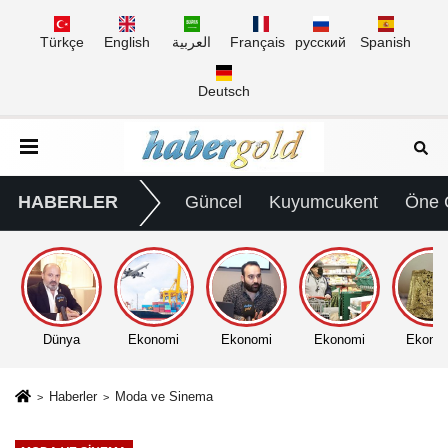
Türkçe
English
العربية
Français
русский
Spanish
Deutsch
HABERLER
Güncel
Kuyumcukent
Öne 
Dünya
Ekonomi
Ekonomi
Ekonomi
Ekono
Haberler
Moda ve Sinema