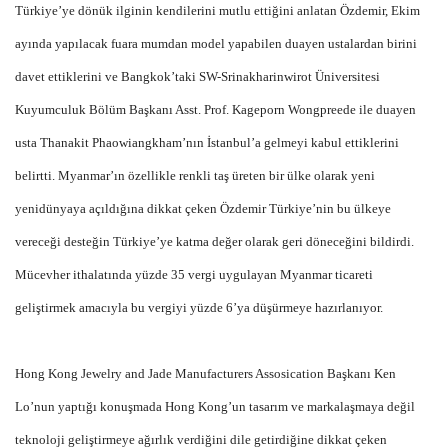
Türkiye’ye dönük ilginin kendilerini mutlu ettiğini anlatan Özdemir, Ekim
ayında yapılacak fuara mumdan model yapabilen duayen ustalardan birini
davet ettiklerini ve Bangkok’taki SW-Srinakharinwirot Üniversitesi
Kuyumculuk Bölüm Başkanı Asst. Prof. Kageporn Wongpreede ile duayen
usta Thanakit Phaowiangkham’nın İstanbul’a gelmeyi kabul ettiklerini
belirtti. Myanmar’ın özellikle renkli taş üreten bir ülke olarak yeni
yenidünyaya açıldığına dikkat çeken Özdemir Türkiye’nin bu ülkeye
vereceği desteğin Türkiye’ye katma değer olarak geri döneceğini bildirdi.
Mücevher ithalatında yüzde 35 vergi uygulayan Myanmar ticareti
geliştirmek amacıyla bu vergiyi yüzde 6’ya düşürmeye hazırlanıyor.
Hong Kong Jewelry and Jade Manufacturers Assosication Başkanı Ken
Lo’nun yaptığı konuşmada Hong Kong’un tasarım ve markalaşmaya değil
teknoloji geliştirmeye ağırlık verdiğini dile getirdiğine dikkat çeken