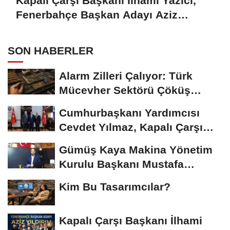
Kapalı Çarşı Başkanı İlhami Yazıcı,
Fenerbahçe Başkan Adayı Aziz
Yıldırım ile Kahvaltıda Buluştu
SON HABERLER
Alarm Zilleri Çalıyor: Türk
Mücevher Sektörü Çöküş
Riskiyle...
Cumhurbaşkanı Yardımcısı
Cevdet Yılmaz, Kapalı Çarşı
Başkanı...
Gümüş Kaya Makina Yönetim
Kurulu Başkanı Mustafa
Gümüşdiş, Haber...
Kim Bu Tasarımcılar?
Kapalı Çarşı Başkanı İlhami