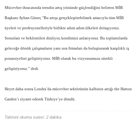
Mücevher ihracatında trendin artış yönünde güçlendiğini belirten MİB
Başkanı Ayhan Güner, "Bu artışı gerçekleştirebilmek amacıyla tüm MİB
üyeleri ve profesyonelleriyle birlikte adım adım ülkeleri dolaşıyoruz.
Sorunları ve beklentileri dinliyor, kendimizi anlatıyoruz. Bu toplantılarda
geleceğe dönük çalışmaların yanı sıra firmaları da buluşturarak karşılıklı iş
potansiyelini geliştiriyoruz. MİB olarak bu vizyonumuzu sürekli
geliştiriyoruz.” dedi.
Heyet daha sonra Londra’da mücevher sektörünün kalbinin attığı the Hatton
Garden’ı ziyaret ederek Türkiye’ye döndü.
Tahmini okuma suresi: 2 dakika.