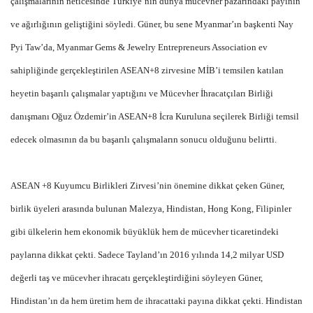
çalışmalarının neticesinde Türkiye’nin dünya mücevher pazarındaki payının
ve ağırlığının geliştiğini söyledi. Güner, bu sene Myanmar’ın başkenti Nay
Pyi Taw’da, Myanmar Gems & Jewelry Entrepreneurs Association ev
sahipliğinde gerçekleştirilen ASEAN+8 zirvesine MİB’i temsilen katılan
heyetin başarılı çalışmalar yaptığını ve Mücevher İhracatçıları Birliği
danışmanı Oğuz Özdemir’in ASEAN+8 İcra Kuruluna seçilerek Birliği temsil
edecek olmasının da bu başarılı çalışmaların sonucu olduğunu belirtti.
ASEAN +8 Kuyumcu Birlikleri Zirvesi’nin önemine dikkat çeken Güner,
birlik üyeleri arasında bulunan Malezya, Hindistan, Hong Kong, Filipinler
gibi ülkelerin hem ekonomik büyüklük hem de mücevher ticaretindeki
paylarına dikkat çekti. Sadece Tayland’ın 2016 yılında 14,2 milyar USD
değerli taş ve mücevher ihracatı gerçekleştirdiğini söyleyen Güner,
Hindistan’ın da hem üretim hem de ihracattaki payına dikkat çekti. Hindistan