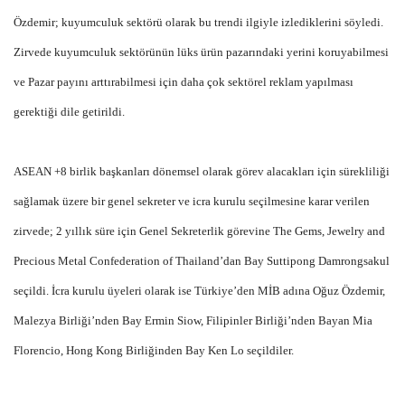
Özdemir; kuyumculuk sektörü olarak bu trendi ilgiyle izlediklerini söyledi.
Zirvede kuyumculuk sektörünün lüks ürün pazarındaki yerini koruyabilmesi
ve Pazar payını arttırabilmesi için daha çok sektörel reklam yapılması
gerektiği dile getirildi.
ASEAN +8 birlik başkanları dönemsel olarak görev alacakları için sürekliliği
sağlamak üzere bir genel sekreter ve icra kurulu seçilmesine karar verilen
zirvede; 2 yıllık süre için Genel Sekreterlik görevine The Gems, Jewelry and
Precious Metal Confederation of Thailand’dan Bay Suttipong Damrongsakul
seçildi. İcra kurulu üyeleri olarak ise Türkiye’den MİB adına Oğuz Özdemir,
Malezya Birliği’nden Bay Ermin Siow, Filipinler Birliği’nden Bayan Mia
Florencio, Hong Kong Birliğinden Bay Ken Lo seçildiler.