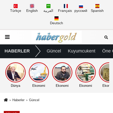
Türkçe
English
العربية
Français
русский
Spanish
Deutsch
HABERLER
Güncel
Kuyumcukent
Öne 
Dünya
Ekonomi
Ekonomi
Ekonomi
Ekono
Haberler
Güncel