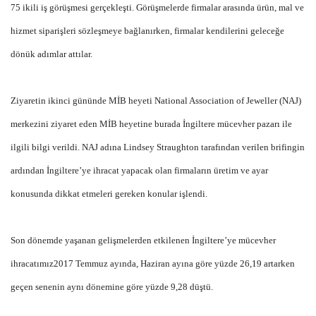
75 ikili iş görüşmesi gerçekleşti. Görüşmelerde firmalar arasında ürün, mal ve
hizmet siparişleri sözleşmeye bağlanırken, firmalar kendilerini geleceğe
dönük adımlar attılar.
Ziyaretin ikinci gününde MİB heyeti National Association of Jeweller (NAJ)
merkezini ziyaret eden MİB heyetine burada İngiltere mücevher pazarı ile
ilgili bilgi verildi. NAJ adına Lindsey Straughton tarafından verilen brifingin
ardından İngiltere’ye ihracat yapacak olan firmaların üretim ve ayar
konusunda dikkat etmeleri gereken konular işlendi.
Son dönemde yaşanan gelişmelerden etkilenen İngiltere’ye mücevher
ihracatımız2017 Temmuz ayında, Haziran ayına göre yüzde 26,19 artarken
geçen senenin aynı dönemine göre yüzde 9,28 düştü.