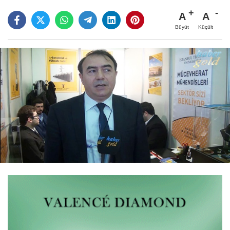
A
A
Büyüt
Küçült