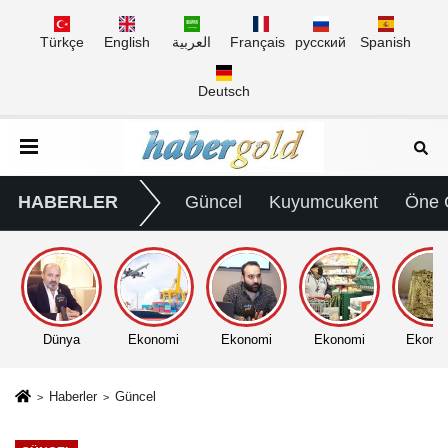
Türkçe
English
العربية
Français
русский
Spanish
Deutsch
HABERLER
Güncel
Kuyumcukent
Öne 
Dünya
Ekonomi
Ekonomi
Ekonomi
Ekono
Haberler
Güncel