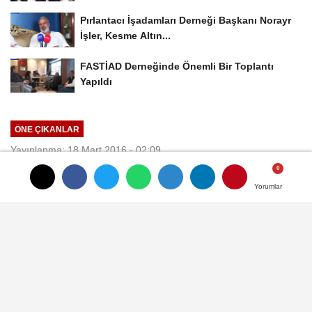
Pırlantacı İşadamları Derneği Başkanı Norayr
İşler, Kesme Altın...
FASTİAD Derneğinde Önemli Bir Toplantı
Yapıldı
ÖNE ÇIKANLAR
Yayınlanma: 18 Mart 2016 - 02:09
Türk firmaları, kaliteden ödün
Yorumlar
Yorumlar
vermedikçe, Avrupa tarafından
takip edilmektedir
Şahin Ramat ve Asit Makina yönetim kurulu
başkanı Cemal Şahin, Mart 2016 jewellery
fuarında katılımcı olarak girdiği fuar da